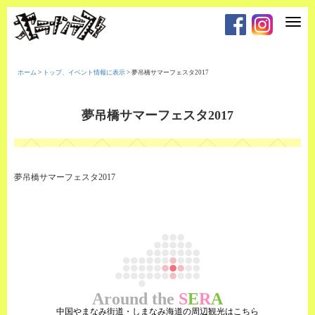
T
o
g
g
l
e
ホーム
>
トップ、イベント情報に表示
>
夢吊橋サマーフェスタ2017
n
a
v
i
夢吊橋サマーフェスタ2017
g
a
t
i
o
n
夢吊橋サマーフェスタ2017
Around the
S
E
R
A
中国やまなみ街道・しまなみ海道の周辺観光はこちら