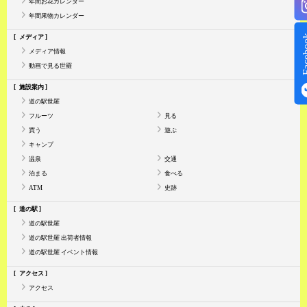
年間お花カレンダー
年間果物カレンダー
Face
メディア
メディア情報
動画で見る世羅
施設案内
道の駅世羅
フルーツ
見る
買う
遊ぶ
キャンプ
温泉
交通
泊まる
食べる
ATM
史跡
道の駅
道の駅世羅
道の駅世羅 出荷者情報
道の駅世羅 イベント情報
アクセス
アクセス