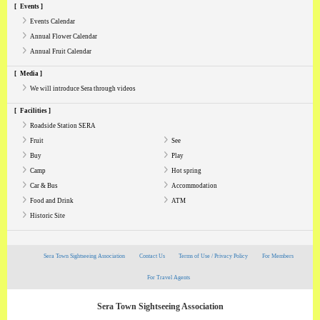
Events
Events Calendar
Annual Flower Calendar
Annual Fruit Calendar
Media
We will introduce Sera through videos
Facilities
Roadside Station SERA
Fruit
See
Buy
Play
Camp
Hot spring
Car & Bus
Accommodation
Food and Drink
ATM
Historic Site
Sera Town Sightseeing Association
Contact Us
Terms of Use / Privacy Policy
For Members
For Travel Agents
Sera Town Sightseeing Association