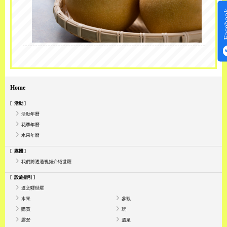
Face
Home
活動
活動年曆
花季年曆
水果年曆
媒體
我們將透過視頻介紹世羅
設施指引
道之驛世羅
水果
參觀
購買
玩
露營
溫泉