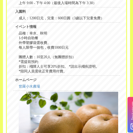
上午 9:00 - 下午 4:00（最後入場時間為下午 3:30）
入園料
成人：1200日元，兒童：600日圓（3歲以下兒童免費）
イベント情報
品種：幸水、秋明
1小時自助餐
外帶塑膠袋需收費。
每人限帶一個包，收費1000日元
團體人數：10至20人（無團體折扣）
*需提前預約
折扣：殘障人士可享20%折扣。 *請出示殘疾證明。
*陪同人員需依正常費用付費。
ホームページ
世羅小水農場
Insta