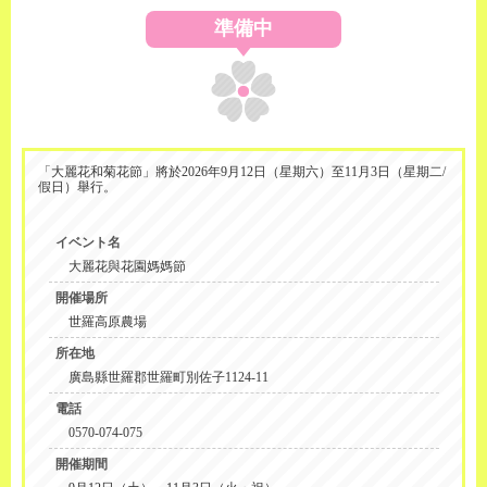
準備中
「大麗花和菊花節」將於2026年9月12日（星期六）至11月3日（星期二/
假日）舉行。
イベント名
大麗花與花園媽媽節
開催場所
世羅高原農場
所在地
廣島縣世羅郡世羅町別佐子1124-11
電話
0570-074-075
開催期間