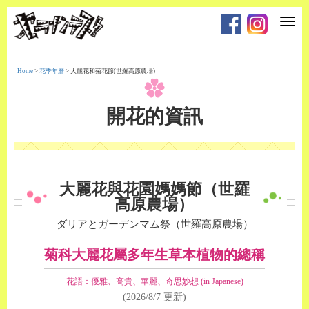
T
o
g
g
l
e
Home
>
花季年曆
>
大麗花和菊花節(世羅高原農場)
n
a
v
i
開花的資訊
g
a
t
i
o
n
大麗花與花園媽媽節（世羅
高原農場）
ダリアとガーデンマム祭（世羅高原農場）
菊科大麗花屬多年生草本植物的總稱
花語：優雅、高貴、華麗、奇思妙想 (in Japanese)
(2026/8/7 更新)