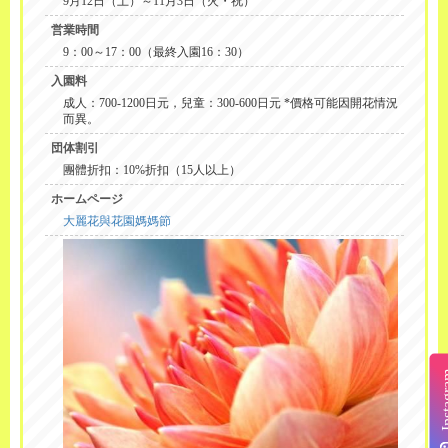
9月12日（土）～11月3日（火・祝）
営業時間
9：00～17：00（最終入園16：30）
入園料
成人：700-1200日元，兒童：300-600日元 *價格可能因開花情況
而異。
団体割引
團體折扣：10%折扣（15人以上）
ホームページ
大麗花與花園媽媽節
Insta