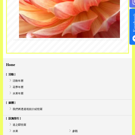
Face
Home
活動
活動年曆
花季年曆
水果年曆
媒體
我們將透過視頻介紹世羅
設施指引
道之驛世羅
水果
參觀