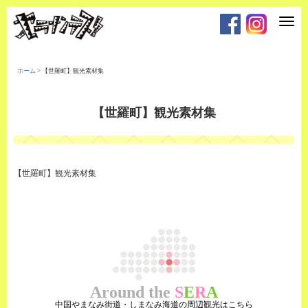
T
o
g
g
l
e
ホーム
>
【世羅町】観光素材集
n
a
v
i
【世羅町】観光素材集
g
a
t
i
o
n
【世羅町】観光素材集
Around the
S
E
R
A
中国やまなみ街道・しまなみ海道の周辺観光はこちら