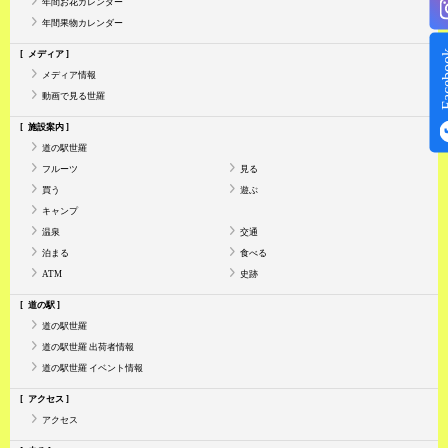
年間お花カレンダー
年間果物カレンダー
Face
メディア
メディア情報
動画で見る世羅
施設案内
道の駅世羅
フルーツ
見る
買う
遊ぶ
キャンプ
温泉
交通
泊まる
食べる
ATM
史跡
道の駅
道の駅世羅
道の駅世羅 出荷者情報
道の駅世羅 イベント情報
アクセス
アクセス