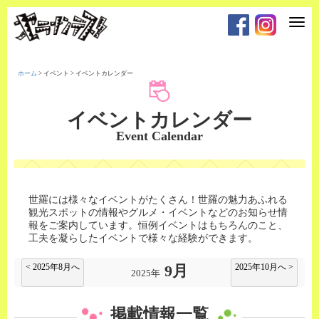
T
o
g
g
l
e
ホーム
>
イベント
>
イベントカレンダー
n
a
v
i
イベントカレンダー
g
a
Event Calendar
t
i
o
n
世羅には様々なイベントがたくさん！
世羅の魅力あふれる
観光スポットの情報やグルメ・イベントなどのお知らせ情
報をご案内しています。
恒例イベントはもちろんのこと、
工夫を凝らしたイベントで様々な経験ができます。
< 2025年8月へ
2025年10月へ >
9月
2025年
掲載情報一覧