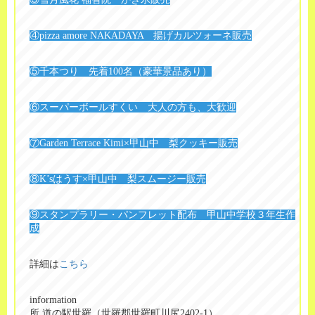
④pizza amore NAKADAYA 揚げカルツォーネ販売
⑤千本つり 先着100名（豪華景品あり）
⑥スーパーボールすくい 大人の方も、大歓迎
⑦Garden Terrace Kimi×甲山中 梨クッキー販売
⑧K’sはうす×甲山中 梨スムージー販売
⑨スタンプラリー・パンフレット配布 甲山中学校３年生作
成
詳細は
こちら
information
所 道の駅世羅（世羅郡世羅町川尻2402-1）