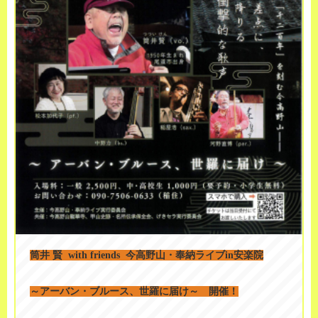
筒井 賢 with friends 今高野山・奉納ライブin安楽院
～アーバン・ブルース、世羅に届け～ 開催！