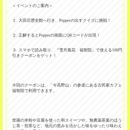
＜イベントのご案内＞
１
.
大田庄歴史館へ行き、
Pepper
の出すクイズに挑戦！
２
.
正解すると
Pepper
の画面に
QR
コードが出現！
３
.
スマホで読み取り、『雪月風花 福智院』で使える
100
円
引きクーポンをゲット！
今回のクーポンは、「今高野山」の参道にある古民家カフェ
福智院で利用できます。
世羅の米粉や豆腐を使った和スイーツや、無農薬茶葉のほう
じ茶・煎茶など、地元の恵みを活かした味をゆったり味わえ