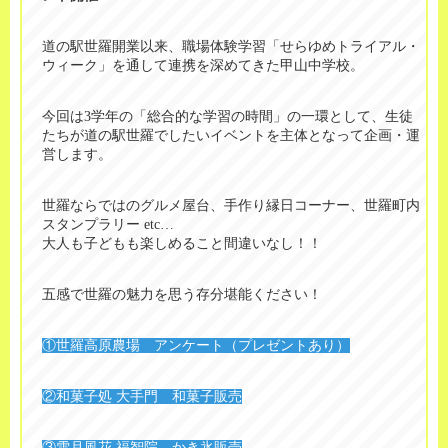
道の駅世羅開業以来、職場体験学習「せらゆめトライアル・
ウィーク」を通して連携を深めてきた甲山中学校。
今回は3学年の「総合的な学習の時間」の一環として、生徒
たちが道の駅世羅でしたいイベントを主体となって企画・運
営します。
世羅ならではのグルメ屋台、手作り縁日コーナー、世羅町内
スタンプラリー etc…
大人も子どもも楽しめること間違いなし！！
五感で世羅の魅力を思う存分堪能ください！
①世羅高原農場 アンケート（プレゼントあり）
②和菓子処 大手門 和菓子販売
③雪月風花 福智院 かき氷販売